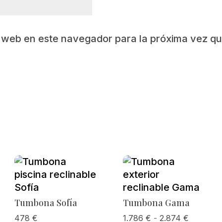
y web en este navegador para la próxima vez q
Tumbona Sofía
Tumbona Gama
Rango
478
€
1.786
€
-
2.874
€