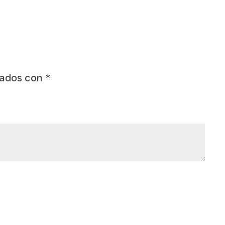
cados con
*