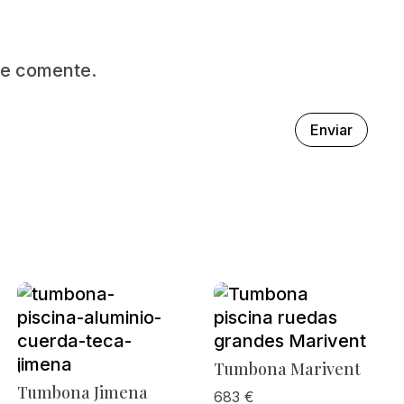
ue comente.
Enviar
Tumbona Marivent
Tumbona Jimena
683
€