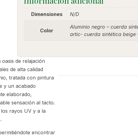
Información adicional
Dimensiones
N/D
Aluminio negro – cuerda sint
Color
artic- cuerda sintética beige 
oasis de relajación
les de alta calidad
nio, tratada con pintura
rie y un acabado
nte elaborado,
le sensación al tacto.
a los rayos UV y a la
.
permitiéndote encontrar