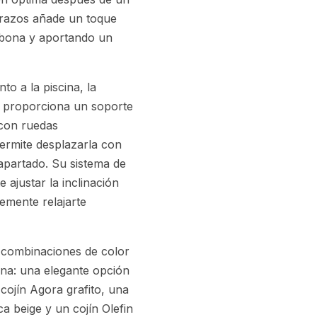
 brazos añade un toque
umbona y aportando un
to a la piscina, la
 proporciona un soporte
 con ruedas
permite desplazarla con
apartado. Su sistema de
 ajustar la inclinación
lemente relajarte
s combinaciones de color
ina: una elegante opción
cojín Agora grafito, una
ca beige y un cojín Olefin