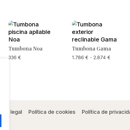
Tumbona Noa
Tumbona Gama
Rango
336
€
1.786
€
-
2.874
€
de
precios:
desde
1.786 €
hasta
2.874 €
viso legal
Política de cookies
Política de privacid