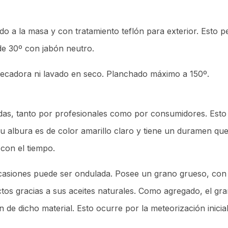
do a la masa y con tratamiento teflón para exterior. Esto p
de 30º con jabón neutro.
, secadora ni lavado en seco. Planchado máximo a 150º.
as, tanto por profesionales como por consumidores. Esto se
s. Su albura es de color amarillo claro y tiene un duramen
con el tiempo.
ocasiones puede ser ondulada. Posee un grano grueso, co
ctos gracias a sus aceites naturales. Como agregado, el g
 de dicho material. Esto ocurre por la meteorización inici