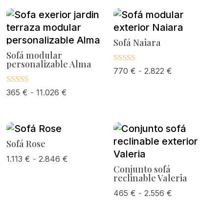
Sofá Naiara
Sofá modular
personalizable Alma
Rango
Valorado
770
€
-
2.822
€
con
de
5.00
Rango
Valorado
365
€
-
11.026
€
de 5
precios:
con
de
desde
5.00
de 5
precios:
770 €
desde
hasta
365 €
Sofá Rose
2.822 €
hasta
Rango
1.113
€
-
2.846
€
11.026 €
Conjunto sofá
de
reclinable Valeria
precios:
Rango
465
€
-
2.556
€
desde
de
1.113 €
precios: