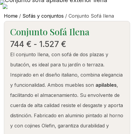
Home
/
Sofás y conjuntos
/ Conjunto Sofá Ilena
Conjunto Sofá Ilena
Rango
744
€
-
1.527
€
de
El conjunto Ilena, con sofá de dos plazas y
precios:
butacón, es ideal para tu jardín o terraza.
desde
Inspirado en el diseño italiano, combina elegancia
744 €
y funcionalidad. Ambos muebles son
apilables
,
hasta
facilitando el almacenamiento. Su envolvente de
1.527 €
cuerda de alta calidad resiste el desgaste y aporta
distinción. Fabricado en aluminio pintado al horno
y con cojines Olefin, garantiza durabilidad y