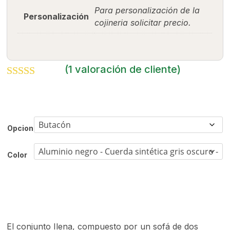
Para personalización de la
Personalización
cojineria solicitar precio.
(
1
valoración de cliente)
Valorado con
5.00
de 5 en
base a
valoración
de un cliente
Opcion
Color
El conjunto Ilena, compuesto por un sofá de dos