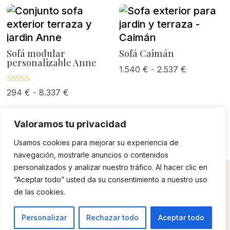
hasta
desde
2.846 €
465 €
hasta
2.556 €
Sofá modular
Sofá Caimán
personalizable Anne
Rango
1.540
€
-
2.537
€
de
Rango
Valorado
294
€
-
8.337
€
precios:
con
de
desde
5.00
de 5
precios:
1.540 €
Valoramos tu privacidad
desde
hasta
Usamos cookies para mejorar su experiencia de
294 €
2.537 €
navegación, mostrarle anuncios o contenidos
hasta
personalizados y analizar nuestro tráfico. Al hacer clic en
8.337 €
“Aceptar todo” usted da su consentimiento a nuestro uso
de las cookies.
© 2023 - Outdoor in Green, S.L.
Personalizar
Rechazar todo
Aceptar todo