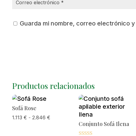
Guarda mi nombre, correo electrónico 
Productos relacionados
Sofá Rose
Rango
1.113
€
-
2.846
€
Conjunto Sofá Ilena
de
precios: