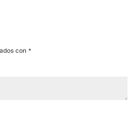
cados con
*