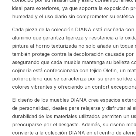
conocido por su resistencia y estilo contemporáneo. L
ideal para exteriores, ya que soporta la exposición pr
humedad y el uso diario sin comprometer su estética n
Cada pieza de la colección DIANA está diseñada con 
aluminio que garantiza ligereza y resistencia a la oxi
pintura al horno texturizada no solo añade un toque 
también protege contra la decoloración causada por 
asegurando que cada mueble mantenga su belleza con
cojinería está confeccionada con tejido Olefin, un mat
polipropileno que se caracteriza por su gran solidez 
colores vibrantes y ofreciendo un confort excepciona
El diseño de los muebles DIANA crea espacios exteri
de personalidad, ideales para relajarse y disfrutar al ai
durabilidad de los materiales utilizados permiten un u
preocuparse por el desgaste. Además, su diseño mod
convierte a la colección DIANA en el centro de atenci