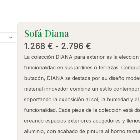
PRODUCTOS
Sofá Diana
Rango
1.268
€
-
2.796
€
de
La colección DIANA para exterior es la elección
precios:
funcionalidad en sus jardines o terrazas. Compue
desde
butacón, DIANA se destaca por su diseño modern
1.268 €
material innovador combina un estilo contempor
hasta
soportando la exposición al sol, la humedad y el 
2.796 €
funcionalidad. Cada pieza de la colección está di
creando espacios exteriores acogedores y llenos
aluminio, con acabado de pintura al horno textur