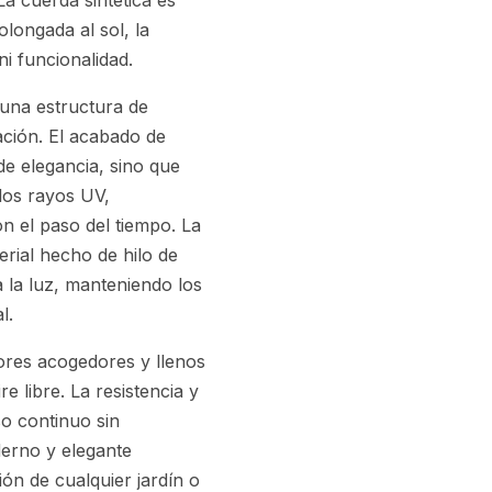
a cuerda sintética es
olongada al sol, la
i funcionalidad.
una estructura de
dación. El acabado de
de elegancia, sino que
los rayos UV,
 el paso del tiempo. La
erial hecho de hilo de
a la luz, manteniendo los
l.
ores acogedores y llenos
re libre. La resistencia y
so continuo sin
erno y elegante
ón de cualquier jardín o