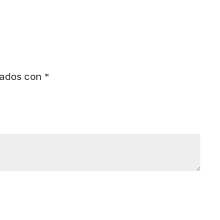
cados con
*