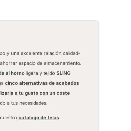
SOBRE NOSOTROS
TELAS
CONTACTO
ico y una excelente relación calidad-
ahorrar espacio de almacenamiento.
da al horno
ligera y tejido
SLING
nes
cinco alternativas de acabados
izarla a tu gusto con un coste
ado a tus necesidades.
a nuestro
catálogo de telas
.