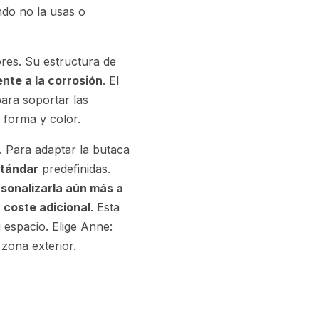
ndo no la usas o
res. Su estructura de
ente a la corrosión
. El
para soportar las
 forma y color.
. Para adaptar la butaca
stándar
predefinidas.
sonalizarla aún más a
n
coste adicional
. Esta
u espacio. Elige Anne:
 zona exterior.