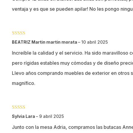
ventaja y es que se pueden apilar! No les pongo ning
Valorado con
BEATRIZ Martin martin morata
–
10 abril 2025
5
de 5
Increíble la calidad y el servicio. Ha sido maravilloso 
pero rígidas estables muy cómodas y de diseño precio
Llevo años comprando muebles de exterior en otros sit
magnífico.
Valorado con
Sylvia Lara
–
9 abril 2025
5
de 5
Junto con la mesa Adria, compramos las butacas Anne