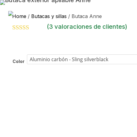
Home
/
Butacas y sillas
/ Butaca Anne
(
3
valoraciones de clientes)
Valorado con
5.00
de 5 en
base a
valoraciones
de clientes
Color