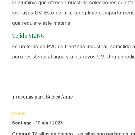
El aluminio que ofrecen nuestras colecciones cuenta 
los rayos UV. Esto permite un óptimo comportamiento e
que requiere este material.
Tejido SLING
Es un tejido de PVC de trenzado industrial, sometido
pero resistente al agua y a los rayos UV. Una periódi
3 reseñas para
Butaca Anne
Valorado con
Santiago
–
10 abril 2025
5
de 5
Compré 12 sillas en blanco. Las sillas son perfectas, 